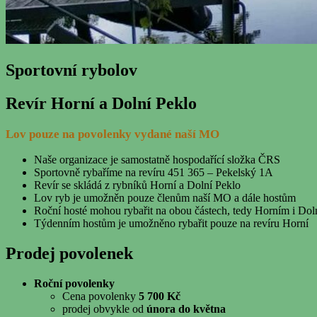
Sportovní rybolov
Revír Horní a Dolní Peklo
Lov pouze na povolenky vydané naší MO
Naše organizace je samostatně hospodařící složka ČRS
Sportovně rybaříme na revíru 451 365 – Pekelský 1A
Revír se skládá z rybníků Horní a Dolní Peklo
Lov ryb je umožněn pouze členům naší MO a dále hostům
Roční hosté mohou rybařit na obou částech, tedy Horním i Dol
Týdenním hostům je umožněno rybařit pouze na revíru Horní
Prodej povolenek
Roční povolenky
Cena povolenky
5 700 Kč
prodej obvykle od
února do května