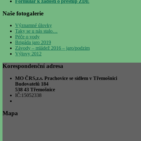
Formulář k žádosti o přestup ZDE
Naše fotogalerie
Významné úlovky
Taky se u nás stalo…
Péče o vody
Brigáda jaro 2019
Závody – mládež 2016 – jaro/podzim
Výlovy 2012
Korespondenční adresa
MO ČRS,z.s. Prachovice se sídlem v Třemošnici
Budovatelů 184
538 43 Třemošnice
IČ:15052338
Mapa