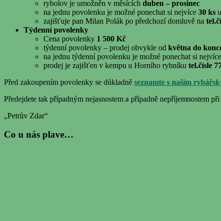
rybolov je umožněn v měsících
duben – prosinec
na jednu povolenku je možné ponechat si nejvíce
30 ks
u
zajišťuje pan Milan Polák po předchozí domluvě na
tel.
Týdenní povolenky
Cena povolenky
1 500 Kč
týdenní povolenky – prodej obvykle od
května do konce
na jednu týdenní povolenku je možné ponechat si nejvíc
prodej je zajišťen v kempu u Horního rybníku
tel.čísle 
Před zakoupením povolenky se důkladně
seznamte s naším rybářs
Předejdete tak případným nejasnostem a případně nepříjemnostem při 
„Petrův Zdar“
Co u nás plave…