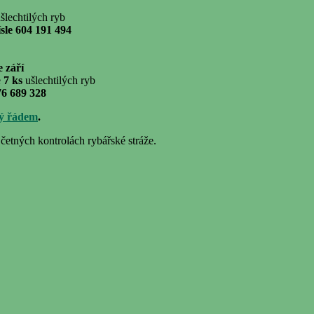
šlechtilých ryb
čísle 604 191 494
 září
e
7 ks
ušlechtilých ryb
776 689 328
ký řádem
.
četných kontrolách rybářské stráže.