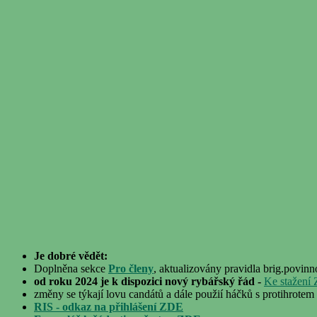
Je dobré vědět:
Doplněna sekce
Pro členy
, aktualizovány pravidla brig.povinno
od roku 2024 je k dispozici nový rybářský řád -
Ke stažení
změny se týkají lovu candátů a dále použií háčků s protihrotem
RIS - odkaz na přihlášení ZDE