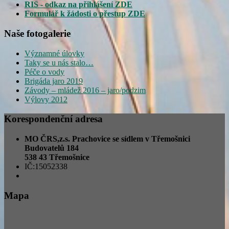
RIS - odkaz na přihlášení ZDE
Formulář k žádosti o přestup ZDE
Naše fotogalerie
Významné úlovky
Taky se u nás stalo…
Péče o vody
Brigáda jaro 2019
Závody – mládež 2016 – jaro/podzim
Výlovy 2012
Korespondenční adresa
MO ČRS,z.s. Prachovice se sídlem v Třemošnici
Budovatelů 184
538 43 Třemošnice
IČ:15052338
Mapa