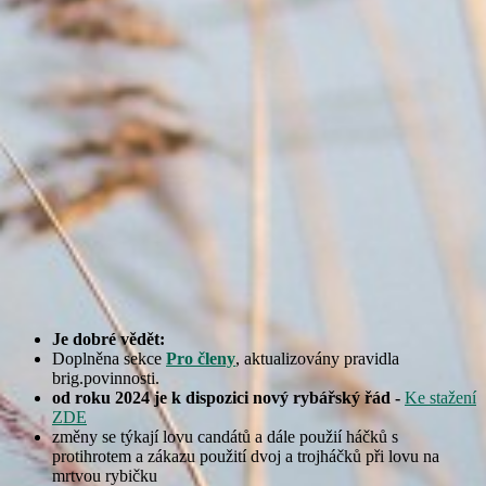
Je dobré vědět:
Doplněna sekce
Pro členy
, aktualizovány pravidla
brig.povinnosti.
od roku 2024 je k dispozici nový rybářský řád -
Ke stažení
ZDE
změny se týkají lovu candátů a dále použií háčků s
protihrotem a zákazu použití dvoj a trojháčků při lovu na
mrtvou rybičku